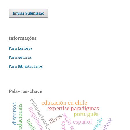
Enviar Submissão
Informações
Para Leitores
Para Autores
Para Bibliotecários
Palavras-chave
estandarización
educación en chile
discursos
normas redacionais
expertise paradigmas
português
seção temática
libras
velhice
español