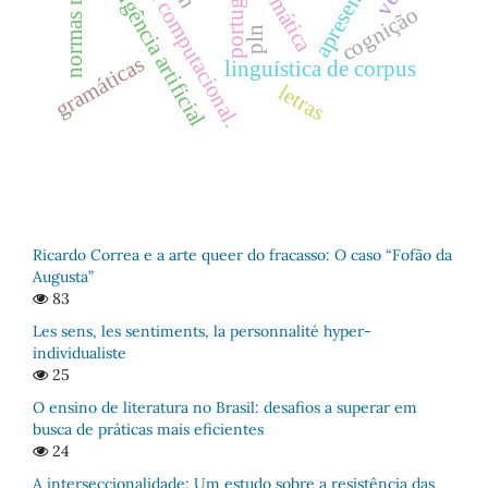
linguística computacional.
apresentação
inteligência artificial
portugués
cognição
pln
gramáticas
linguística de corpus
letras
Ricardo Correa e a arte queer do fracasso: O caso “Fofão da
Augusta”
83
Les sens, les sentiments, la personnalité hyper-
individualiste
25
O ensino de literatura no Brasil: desafios a superar em
busca de práticas mais eficientes
24
A interseccionalidade: Um estudo sobre a resistência das