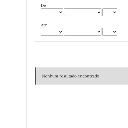
De
Até
Nenhum resultado encontrado