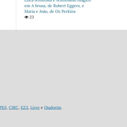
em A bruxa, de Robert Eggers, e
Maria e João, de Oz Perkins
23
APES
,
CIRC
,
EZ3
,
Livre
e
Diadorim
.