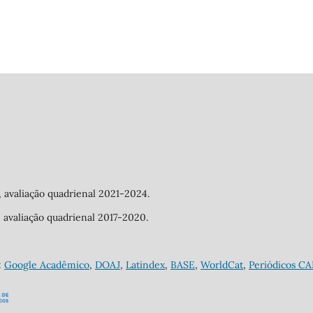
a, avaliação quadrienal 2021-2024.
a, avaliação quadrienal 2017-2020.
:
Google Acadêmico
,
DOAJ
,
Latindex
,
BASE
,
WorldCat
,
Periódicos C