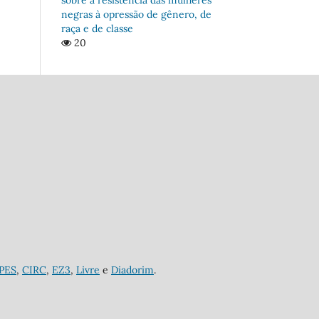
negras à opressão de gênero, de
raça e de classe
20
APES
,
CIRC
,
EZ3
,
Livre
e
Diadorim
.