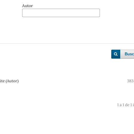
Autor
Busc
ite (Autor)
383
1 a 1 de 1