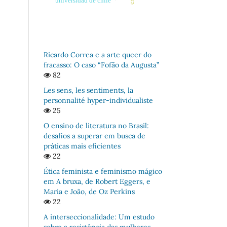
universidad de chile
Ricardo Correa e a arte queer do
fracasso: O caso “Fofão da Augusta”
82
Les sens, les sentiments, la
personnalité hyper-individualiste
25
O ensino de literatura no Brasil:
desafios a superar em busca de
práticas mais eficientes
22
Ética feminista e feminismo mágico
em A bruxa, de Robert Eggers, e
Maria e João, de Oz Perkins
22
A interseccionalidade: Um estudo
sobre a resistência das mulheres