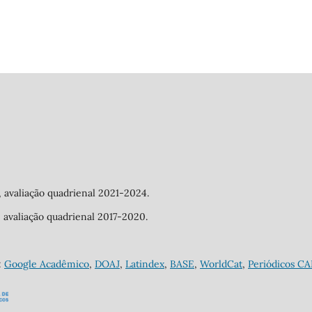
a, avaliação quadrienal 2021-2024.
a, avaliação quadrienal 2017-2020.
:
Google Acadêmico
,
DOAJ
,
Latindex
,
BASE
,
WorldCat
,
Periódicos C