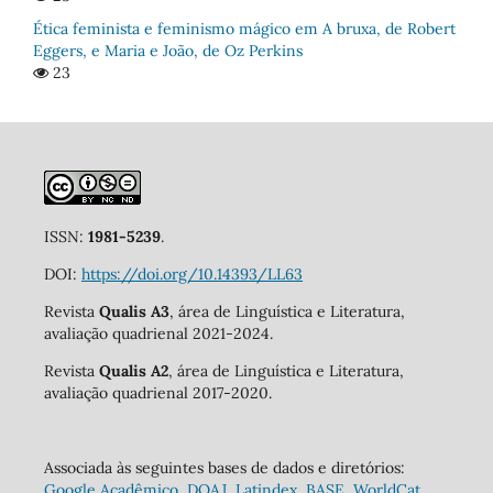
Ética feminista e feminismo mágico em A bruxa, de Robert
Eggers, e Maria e João, de Oz Perkins
23
ISSN:
1981-5239
.
DOI:
https://doi.org/10.14393/LL63
Revista
Qualis A3
, área de Linguística e Literatura,
avaliação quadrienal 2021-2024.
Revista
Qualis A2
, área de Linguística e Literatura,
avaliação quadrienal 2017-2020.
Associada às seguintes bases de dados e diretórios:
Google Acadêmico
,
DOAJ
,
Latindex
,
BASE
,
WorldCat
,