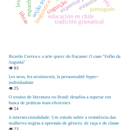
linguística de corpus
seção temática
espanhol
pln
cognição
portugués
libras
educación en chile
tradición gramatical
Ricardo Correa e a arte queer do fracasso: O caso “Fofão da
Augusta”
83
Les sens, les sentiments, la personnalité hyper-
individualiste
25
O ensino de literatura no Brasil: desafios a superar em
busca de práticas mais eficientes
24
A interseccionalidade: Um estudo sobre a resistência das
mulheres negras à opressão de gênero, de raça e de classe
23