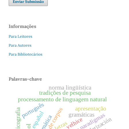
Enviar Submissão
Informações
Para Leitores
Para Autores
Para Bibliotecários
Palavras-chave
norma lingüística
tradições de pesquisa
processamento de linguagem natural
português
apresentação
lexicografia
español
gramáticas
expertise paradigmas
estandarización
velhice
letras