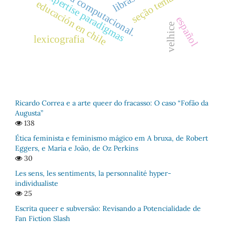
linguística computacional.
seção temática
expertise paradigmas
libras
educación en chile
español
velhice
lexicografia
Ricardo Correa e a arte queer do fracasso: O caso “Fofão da
Augusta”
138
Ética feminista e feminismo mágico em A bruxa, de Robert
Eggers, e Maria e João, de Oz Perkins
30
Les sens, les sentiments, la personnalité hyper-
individualiste
25
Escrita queer e subversão: Revisando a Potencialidade de
Fan Fiction Slash