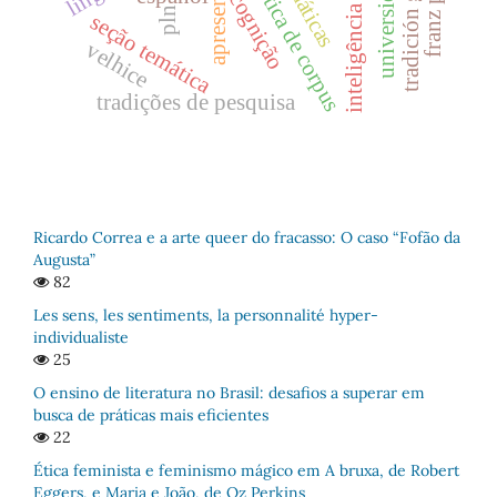
inteligência artificial
linguística de corpus
apresentação
gramáticas
cognição
pln
seção temática
velhice
tradições de pesquisa
Ricardo Correa e a arte queer do fracasso: O caso “Fofão da
Augusta”
82
Les sens, les sentiments, la personnalité hyper-
individualiste
25
O ensino de literatura no Brasil: desafios a superar em
busca de práticas mais eficientes
22
Ética feminista e feminismo mágico em A bruxa, de Robert
Eggers, e Maria e João, de Oz Perkins