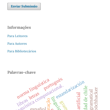
Enviar Submissão
Informações
Para Leitores
Para Autores
Para Bibliotecários
Palavras-chave
portugués
norma linguística
estandarización
linguística computacional.
universidad de chile
franz pöchhacker
tradición gramatical
letras
libras
español