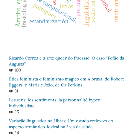
linguística de corpus
linguística computacional.
seção temática
espanhol
português
Âmbito legal
fraseologia
portugués
letras
estandarización
Ricardo Correa e a arte queer do fracasso: O caso “Fofão da
Augusta”
160
Ética feminista e feminismo mágico em A bruxa, de Robert
Eggers, e Maria e João, de Oz Perkins
31
Les sens, les sentiments, la personnalité hyper-
individualiste
25
Variação linguística na Libras: Um estudo reflexivo do
aspecto semântico-lexical na área da saúde
24