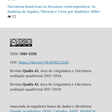
Narrativas homéricas na literatura contemporânea: As
histórias de Aquiles, Pátroclo e Circe por Madeline Miller
22
ISSN:
1981-5239
.
DOI:
https://doi.org/10.14393/LL63
Revista
Qualis A3
, área de Linguística e Literatura,
avaliação quadrienal 2021-2024.
Revista
Qualis A2
, área de Linguística e Literatura,
avaliação quadrienal 2017-2020.
Associada às seguintes bases de dados e diretórios:
Google Acadêmico
,
DOAJ
,
Latindex
,
BASE
,
WorldCat
,