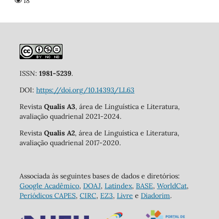
18
ISSN:
1981-5239
.
DOI:
https://doi.org/10.14393/LL63
Revista
Qualis A3
, área de Linguística e Literatura,
avaliação quadrienal 2021-2024.
Revista
Qualis A2
, área de Linguística e Literatura,
avaliação quadrienal 2017-2020.
Associada às seguintes bases de dados e diretórios:
Google Acadêmico
,
DOAJ
,
Latindex
,
BASE
,
WorldCat
,
Periódicos CAPES
,
CIRC
,
EZ3
,
Livre
e
Diadorim
.