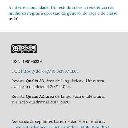
A interseccionalidade: Um estudo sobre a resistência das
mulheres negras à opressão de gênero, de raça e de classe
20
ISSN:
1981-5239
.
DOI:
https://doi.org/10.14393/LL63
Revista
Qualis A3
, área de Linguística e Literatura,
avaliação quadrienal 2021-2024.
Revista
Qualis A2
, área de Linguística e Literatura,
avaliação quadrienal 2017-2020.
Associada às seguintes bases de dados e diretórios:
Google Acadêmico
,
DOAJ
,
Latindex
,
BASE
,
WorldCat
,