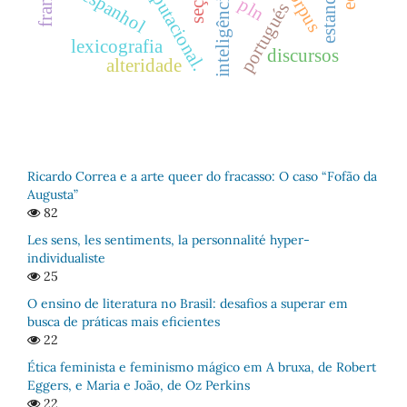
espanhol
pln
portugués
lexicografia
discursos
alteridade
Ricardo Correa e a arte queer do fracasso: O caso “Fofão da
Augusta”
82
Les sens, les sentiments, la personnalité hyper-
individualiste
25
O ensino de literatura no Brasil: desafios a superar em
busca de práticas mais eficientes
22
Ética feminista e feminismo mágico em A bruxa, de Robert
Eggers, e Maria e João, de Oz Perkins
22