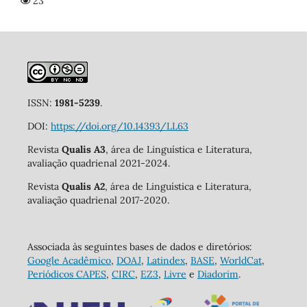
23
ISSN:
1981-5239
.
DOI:
https://doi.org/10.14393/LL63
Revista
Qualis A3
, área de Linguística e Literatura,
avaliação quadrienal 2021-2024.
Revista
Qualis A2
, área de Linguística e Literatura,
avaliação quadrienal 2017-2020.
Associada às seguintes bases de dados e diretórios:
Google Acadêmico
,
DOAJ
,
Latindex
,
BASE
,
WorldCat
,
Periódicos CAPES
,
CIRC
,
EZ3
,
Livre
e
Diadorim
.