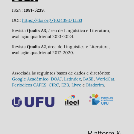
ISSN:
1981-5239
.
DOI:
https://doi.org/10.14393/LL63
Revista
Qualis A3
, área de Linguística e Literatura,
avaliação quadrienal 2021-2024.
Revista
Qualis A2
, área de Linguística e Literatura,
avaliação quadrienal 2017-2020.
Associada às seguintes bases de dados e diretórios:
Google Acadêmico
,
DOAJ
,
Latindex
,
BASE
,
WorldCat
,
Periódicos CAPES
,
CIRC
,
EZ3
,
Livre
e
Diadorim
.