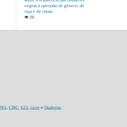
negras à opressão de gênero, de
raça e de classe
20
APES
,
CIRC
,
EZ3
,
Livre
e
Diadorim
.