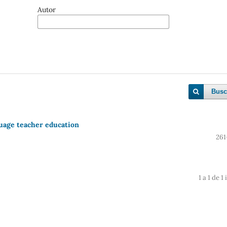
Autor
Busc
uage teacher education
261
1 a 1 de 1