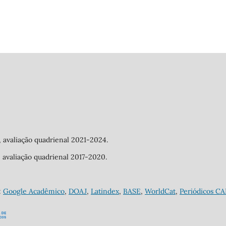
a, avaliação quadrienal 2021-2024.
a, avaliação quadrienal 2017-2020.
:
Google Acadêmico
,
DOAJ
,
Latindex
,
BASE
,
WorldCat
,
Periódicos C