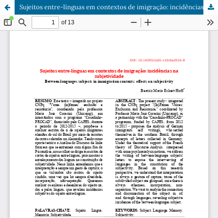
Sujeitos entre-línguas em contextos de imigração: incidências na subjetividade