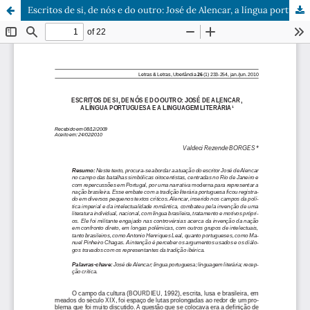
Escritos de si, de nós e do outro: José de Alencar, a língua portuguesa e a linguagem literária