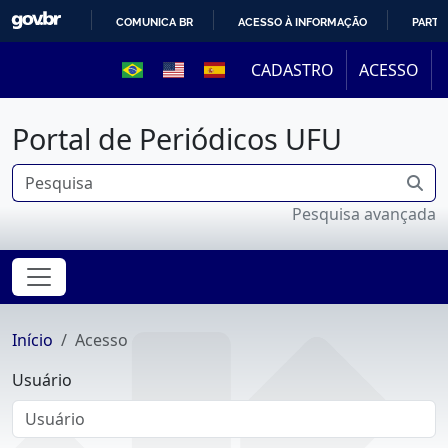
COMUNICA BR
ACESSO À INFORMAÇÃO
PARTI
IR
CADASTRO
ACESSO
PARA
O
Portal de Periódicos UFU
CONTEÚDO
Pesquisa avançada
Início
Acesso
Usuário