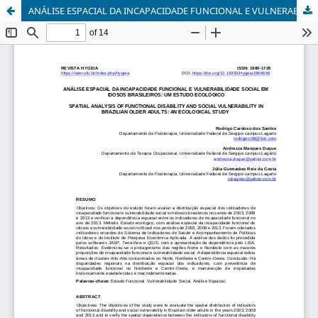
ANÁLISE ESPACIAL DA INCAPACIDADE FUNCIONAL E VULNERABILIDADE SOCIAL EM IDOSOS BRASILEIROS: UM ESTUDO ECOLÓGICO