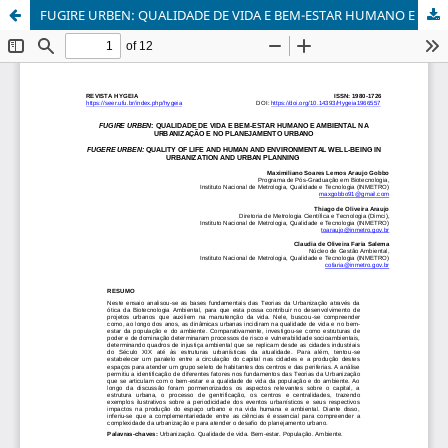
FUGIRE URBEN: QUALIDADE DE VIDA E BEM-ESTAR HUMANO E AMBIENTAL NA URBANIZAÇÃO E NO PLANEJAMENTO URBANO