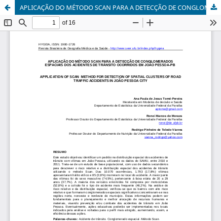
APLICAÇÃO DO MÉTODO SCAN PARA A DETECÇÃO DE CONGLOMERADOS ESPACIAIS DOS ACIDENTES DE TRÂNSITO OCORRIDOS EM JOÃO PESSOA-PB