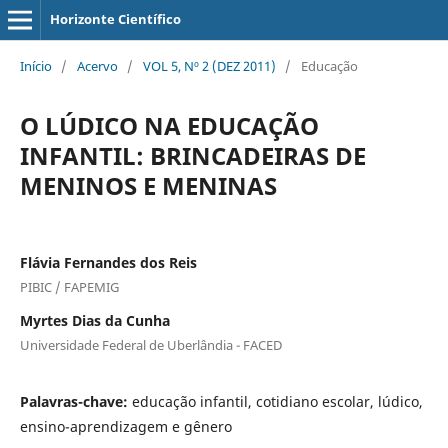
Horizonte Científico
Início
/
Acervo
/
VOL 5, Nº 2 (DEZ 2011)
/
Educação
O LÚDICO NA EDUCAÇÃO
INFANTIL: BRINCADEIRAS DE
MENINOS E MENINAS
Flávia Fernandes dos Reis
PIBIC / FAPEMIG
Myrtes Dias da Cunha
Universidade Federal de Uberlândia - FACED
Palavras-chave:
educação infantil, cotidiano escolar, lúdico,
ensino-aprendizagem e gênero