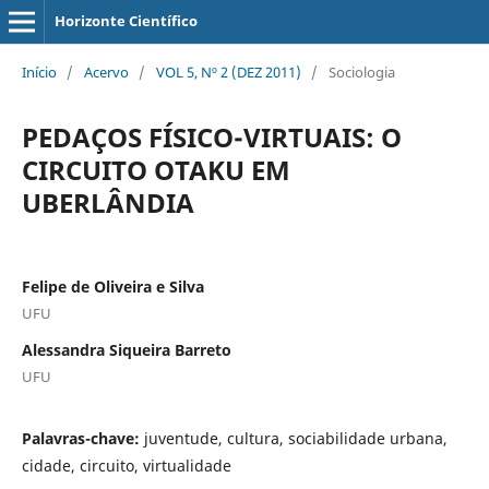
Horizonte Científico
Início
/
Acervo
/
VOL 5, Nº 2 (DEZ 2011)
/
Sociologia
PEDAÇOS FÍSICO-VIRTUAIS: O
CIRCUITO OTAKU EM
UBERLÂNDIA
Felipe de Oliveira e Silva
UFU
Alessandra Siqueira Barreto
UFU
Palavras-chave:
juventude, cultura, sociabilidade urbana,
cidade, circuito, virtualidade