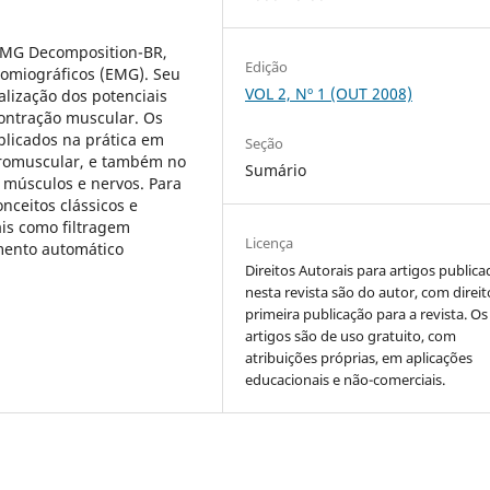
EMG Decomposition-BR,
Edição
romiográficos (EMG). Seu
VOL 2, Nº 1 (OUT 2008)
ualização dos potenciais
contração muscular. Os
plicados na prática em
Seção
uromuscular, e também no
Sumário
músculos e nervos. Para
nceitos clássicos e
ais como filtragem
Licença
mento automático
Direitos Autorais para artigos public
nesta revista são do autor, com direit
primeira publicação para a revista. Os
artigos são de uso gratuito, com
atribuições próprias, em aplicações
educacionais e não-comerciais.