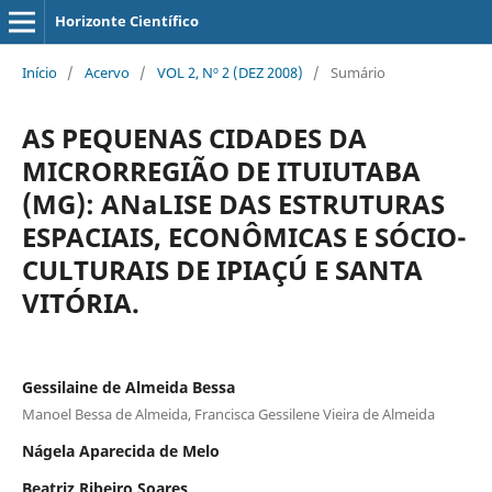
Horizonte Científico
Início
/
Acervo
/
VOL 2, Nº 2 (DEZ 2008)
/
Sumário
AS PEQUENAS CIDADES DA
MICRORREGIÃO DE ITUIUTABA
(MG): ANaLISE DAS ESTRUTURAS
ESPACIAIS, ECONÔMICAS E SÓCIO-
CULTURAIS DE IPIAÇÚ E SANTA
VITÓRIA.
Gessilaine de Almeida Bessa
Manoel Bessa de Almeida, Francisca Gessilene Vieira de Almeida
Nágela Aparecida de Melo
Beatriz Ribeiro Soares