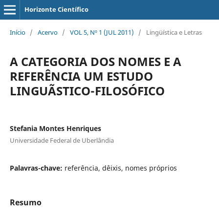
Horizonte Científico
Início
/
Acervo
/
VOL 5, Nº 1 (JUL 2011)
/
Lingüística e Letras
A CATEGORIA DOS NOMES E A
REFERÊNCIA UM ESTUDO
LINGUÃSTICO-FILOSÓFICO
Stefania Montes Henriques
Universidade Federal de Uberlândia
Palavras-chave:
referência, dêixis, nomes próprios
Resumo