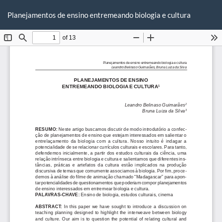
Voltar
Ba
Ba
aos
Planejamentos de ensino entremeando biologia e cultura
P
Detalhes
do
Artigo