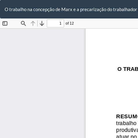
Voltar
aos
O trabalho na concepção de Marx e a precarização do trabalhador
Detalhes
do
Artigo