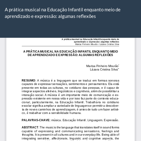
Voltar
aos
A prática musical na Educação Infantil enquanto meio de
Detalhes
aprendizado e expressão: algumas reflexões
do
Artigo
Ba
Ba
P