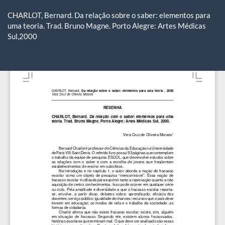
Voltar
aos
CHARLOT, Bernard. Da relação sobre o saber: elementos para
Detalhes
uma teoria. Trad. Bruno Magne. Porto Alegre: Artes Médicas
do
Sul,2000
Artigo
Ba
Ba
P