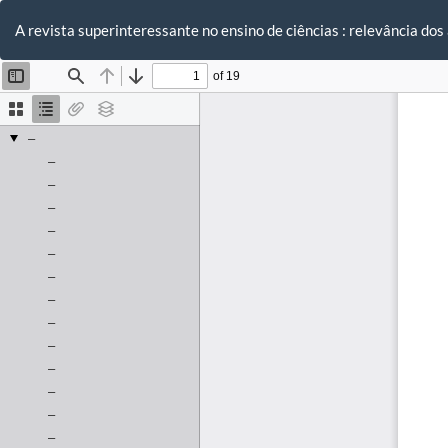
Voltar
aos
A revista superinteressante no ensino de ciências : relevância dos
Detalhes
do
Artigo