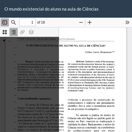
Voltar
Ba
Ba
aos
O mundo existencial do aluno na aula de Ciências
P
Detalhes
do
Artigo