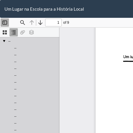
Voltar
aos
Um Lugar na Escola para a História Local
Detalhes
do
Artigo