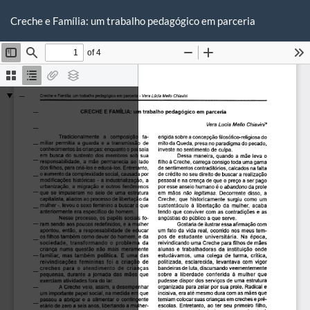
Voltar
Ba
Ba
aos
Creche e Família: um trabalho pedagógico em parceria
P
Detalhes
do
Artigo