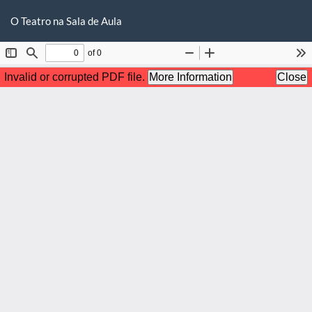
Voltar
Ba
Ba
aos
O Teatro na Sala de Aula
P
Detalhes
do
Artigo