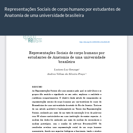
Voltar
aos
Representações Sociais de corpo humano por estudantes de
Detalhes
Anatomia de uma universidade brasileira
do
Artigo
Ba
Ba
P