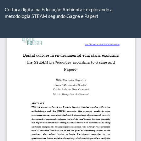
Voltar
aos
Cultura digital na Educação Ambiental: explorando a
Detalhes
metodologia STEAM segundo Gagné e Papert
do
Artigo
Ba
Ba
P