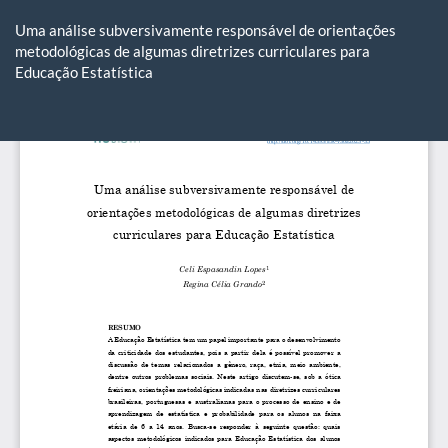
Voltar
aos
Uma análise subversivamente responsável de orientações
Detalhes
metodológicas de algumas diretrizes curriculares para
do
Educação Estatística
Artigo
Ba
Ba
P