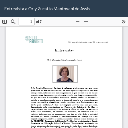
Voltar
Ba
Ba
aos
Entrevista a Orly Zucatto Mantovani de Assis
P
Detalhes
do
Artigo