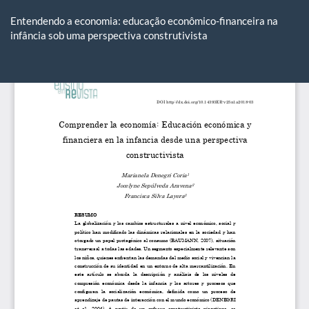
Voltar
aos
Entendendo a economia: educação econômico-financeira na
Detalhes
infância sob uma perspectiva construtivista
do
Artigo
Ba
Ba
P