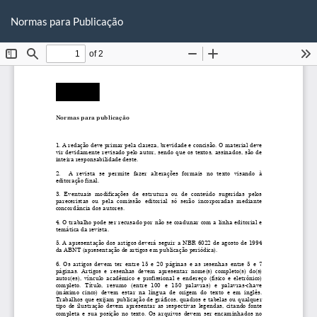
Voltar
Ba
Ba
aos
Normas para Publicação
P
Detalhes
do
Artigo