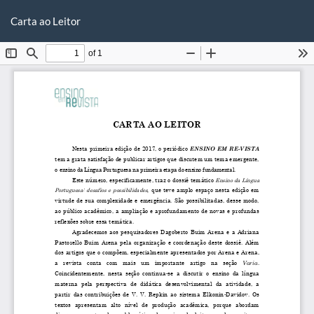
Voltar
Ba
Ba
aos
Carta ao Leitor
P
Detalhes
do
Artigo