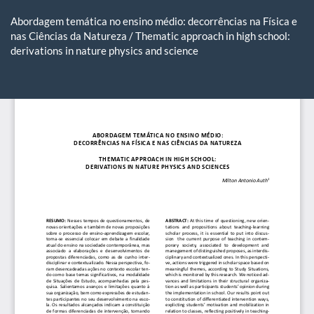
Voltar
aos
Abordagem temática no ensino médio: decorrências na Física e
Detalhes
nas Ciências da Natureza / Thematic approach in high school:
do
derivations in nature physics and science
Artigo
Ba
Ba
P