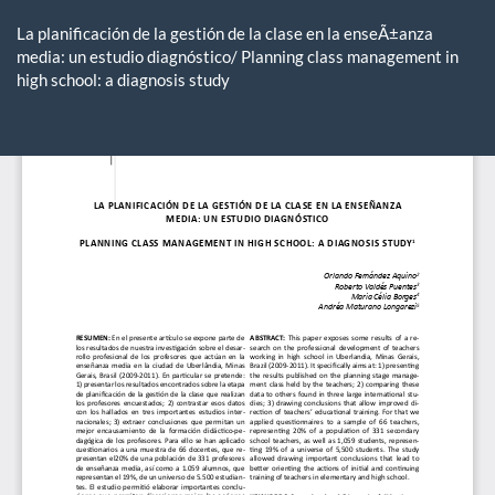
Voltar
aos
La planificación de la gestión de la clase en la enseÃ±anza
Detalhes
media: un estudio diagnóstico/ Planning class management in
do
high school: a diagnosis study
Artigo
Ba
Ba
P