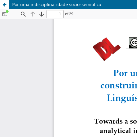
Por uma indisciplinaridade sociossemiótica