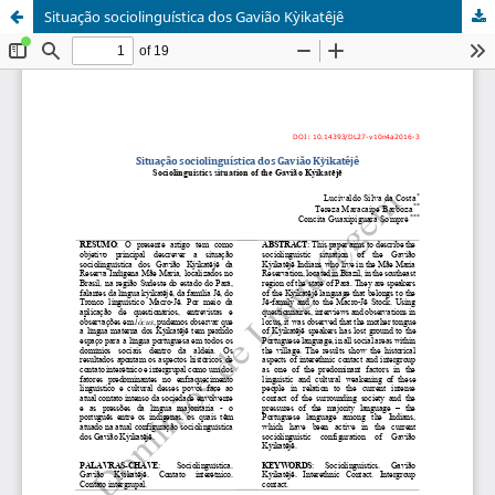
Situação sociolinguística dos Gavião Kỳikatêjê