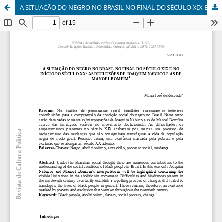
A SITUAÇÃO DO NEGRO NO BRASIL NO FINAL DO SÉCULO XIX E NO INÍCIO DO SÉCULO XX: AS REFLEXÕES DE JOAQUIM NABUCO E AS DE MANOEL BOMFIM