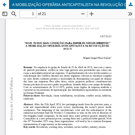
A MOBILIZAÇÃO OPERÃRIA ANTICAPITALISTA NA REVOLUÇÃO DE 1974-75