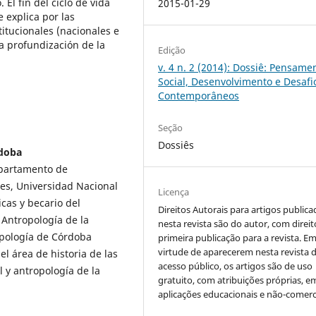
l fin del ciclo de vida
2015-01-29
 explica por las
titucionales (nacionales e
a profundización de la
Edição
v. 4 n. 2 (2014): Dossiê: Pensame
Social, Desenvolvimento e Desafi
Contemporâneos
Seção
Dossiês
rdoba
epartamento de
des, Universidad Nacional
Licença
cas y becario del
Direitos Autorais para artigos public
 Antropología de la
nesta revista são do autor, com direit
opología de Córdoba
primeira publicação para a revista. E
virtude de aparecerem nesta revista 
l área de historia de las
acesso público, os artigos são de uso
al y antropología de la
gratuito, com atribuições próprias, e
aplicações educacionais e não-comerci