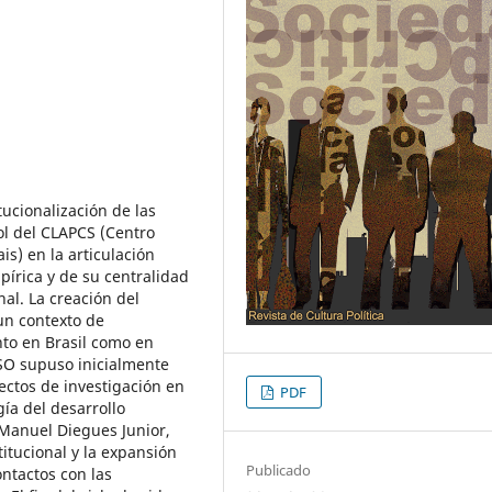
itucionalización de las
rol del CLAPCS (Centro
s) en la articulación
pírica y de su centralidad
al. La creación del
un contexto de
nto en Brasil como en
SO supuso inicialmente
ectos de investigación en
PDF
gía del desarrollo
 Manuel Diegues Junior,
titucional y la expansión
Publicado
ntactos con las