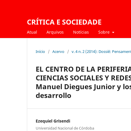
CRÍTICA E SOCIEDADE
Atual
Arquivos
Notícias
Sobre
Início
/
Acervo
/
v. 4 n. 2 (2014): Dossiê: Pensam
EL CENTRO DE LA PERIFER
CIENCIAS SOCIALES Y RED
Manuel Diegues Junior y los
desarrollo
Ezequiel Grisendi
Universidad Nacional de Córdoba