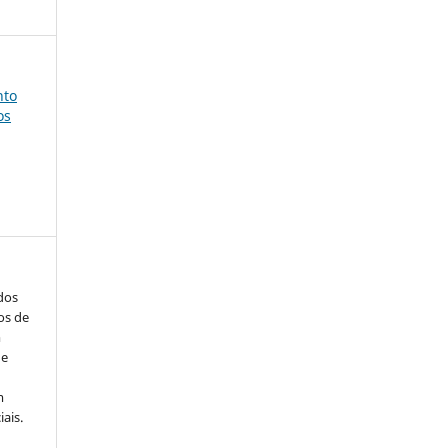
nto
os
ados
os de
m
de
m
ais.