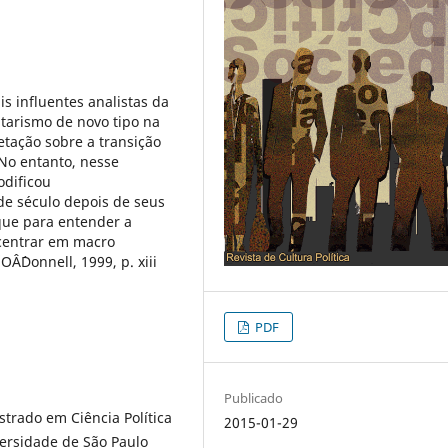
s influentes analistas da
tarismo de novo tipo na
etação sobre a transição
No entanto, nesse
odificou
de século depois de seus
que para entender a
ncentrar em macro
OÂ´Donnell, 1999, p. xiii
PDF
Publicado
trado em Ciência Política
2015-01-29
versidade de São Paulo