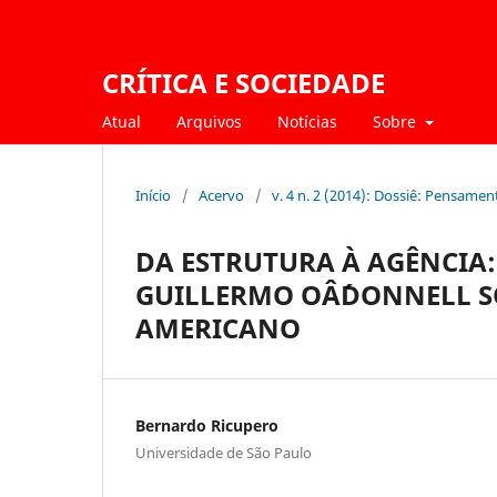
CRÍTICA E SOCIEDADE
Atual
Arquivos
Notícias
Sobre
Início
/
Acervo
/
v. 4 n. 2 (2014): Dossiê: Pensam
DA ESTRUTURA À AGÊNCIA
GUILLERMO OÂ´DONNELL S
AMERICANO
Bernardo Ricupero
Universidade de São Paulo