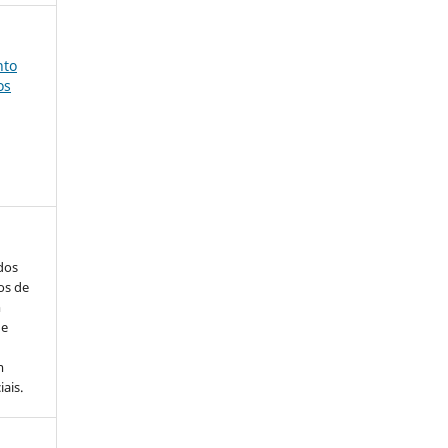
nto
os
ados
os de
m
de
m
ais.