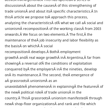
discussionsÂ about the causesÂ of this strengthening of
trade unionsÂ and about itsÂ specific characteristics.Â In
thisÂ article we propose toÂ approach this process,
analyzing the characteristicsÂ ofÂ what we call aÂ social and
unionismÂ recompositionÂ of the working classÂ from 2003
onwards.Â We focus on two elements.Â The first,Â the
maintenance of theÂ job insecurity and labor flexibility as
the basisÂ on whichÂ Â social
recompositionÂ develops.Â BothÂ employment
growthÂ andÂ real wage growthÂ inÂ Argentina,Â far from
showingÂ a reversal ofÂ the conditions of exploitation
conquered byÂ the employersÂ inÂ the nineties, develop
onÂ its maintenance.Â The second, theÂ emergence of
aÂ grassrootsÂ unionismÂ as an
unavoidableÂ phenomenonÂ in explainingÂ the featuresÂ of
the newÂ political roleÂ of trade unionsÂ in the
country.Â ThisÂ grassrootsÂ unionism manifestedÂ through
newÂ shop-floor organizationsÂ and rank and file which