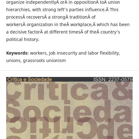
organize independentlyÂ orÂ in oppositionÂ toÂ union
hierarchies, with strong left's parties influence.Â This
processÂ recoversÂ a strongÂ traditionÂ of
workersÂ organization in theÂ workplace,Â which has been
a decisive factorÂ at different timesÂ of theÂ country's
political history.
Keywords:
workers, job insecurity and labor flexibility,
unions, grassroots unionism