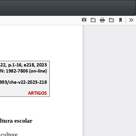
Bai
Ba
P