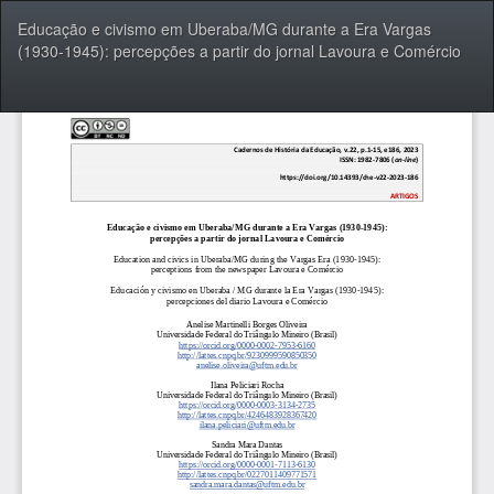
Voltar
Educação e civismo em Uberaba/MG durante a Era Vargas
aos
(1930-1945): percepções a partir do jornal Lavoura e Comércio
Detalhes
do
Artigo
Bai
Ba
P